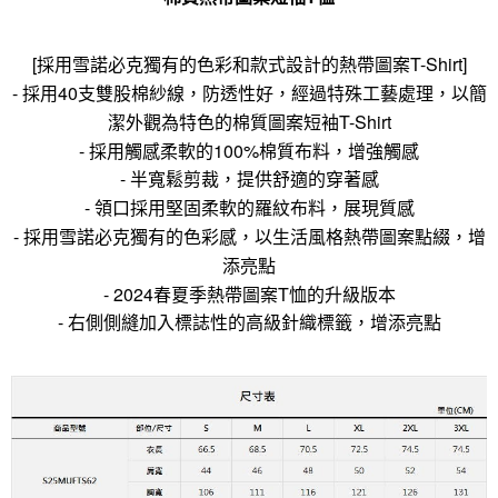
[採用雪諾必克獨有的色彩和款式設計的熱帶圖案T-Shirt]
- 採用40支雙股棉紗線，防透性好，經過特殊工藝處理，以簡
潔外觀為特色的棉質圖案短袖T-Shirt
- 採用觸感柔軟的100%棉質布料，增強觸感
- 半寬鬆剪裁，提供舒適的穿著感
- 領口採用堅固柔軟的羅紋布料，展現質感
- 採用雪諾必克獨有的色彩感，以生活風格熱帶圖案點綴，增
添亮點
- 2024春夏季熱帶圖案T恤的升級版本
- 右側側縫加入標誌性的高級針織標籤，增添亮點