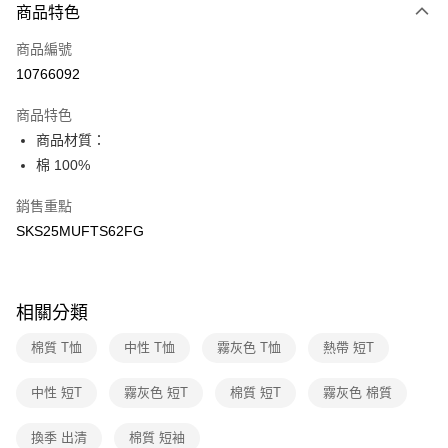
商品特色
信用卡一次付款
商品編號
LINE Pay
10766092
Apple Pay
商品特色
悠遊付
商品材質：
棉 100%
運送方式
銷售重點
7-11取貨(快速到店)
SKS25MUFTS62FG
每筆NT$100，滿NT$1,500(含以上)免運費
宅配-本島
每筆NT$100，滿NT$1,500(含以上)免運費
相關分類
棉質 T恤
中性 T恤
霧灰色 T恤
熱帶 短T
中性 短T
霧灰色 短T
棉質 短T
霧灰色 棉質
換季 出清
棉質 短袖